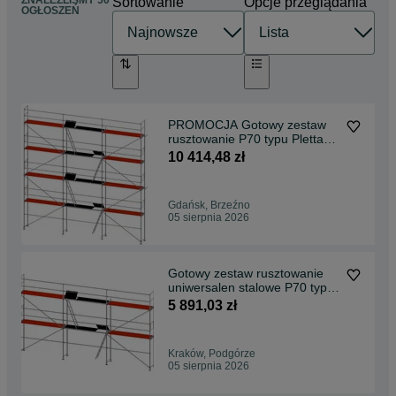
ZNALEŹLIŚMY 50
Sortowanie
Opcje przeglądania
OGŁOSZEŃ
PROMOCJA Gotowy zestaw
rusztowanie P70 typu Plettac
93m2
10 414,48 zł
Gdańsk, Brzeźno
05 sierpnia 2026
Gotowy zestaw rusztowanie
uniwersalen stalowe P70 typu
Plettac 57m2
5 891,03 zł
Kraków, Podgórze
05 sierpnia 2026