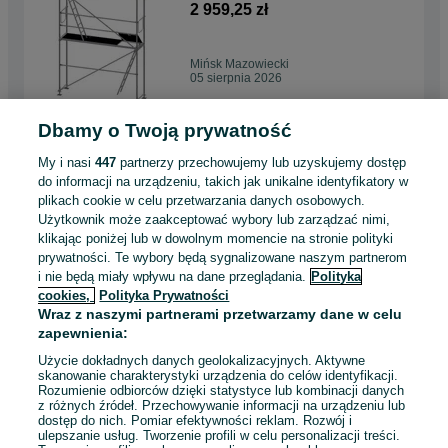
2 959,25 zł
Mińsk Mazowiecki
05 sierpnia 2026
Dbamy o Twoją prywatność
Rusztowanie do fasad i
elewacji P70 typu Pletac 47m2
My i nasi
447
partnerzy przechowujemy lub uzyskujemy dostęp
5 564,54 zł
do informacji na urządzeniu, takich jak unikalne identyfikatory w
plikach cookie w celu przetwarzania danych osobowych.
Użytkownik może zaakceptować wybory lub zarządzać nimi,
Warszawa, Białołęka
klikając poniżej lub w dowolnym momencie na stronie polityki
05 sierpnia 2026
prywatności. Te wybory będą sygnalizowane naszym partnerom
i nie będą miały wpływu na dane przeglądania.
Polityka
cookies,
Polityka Prywatności
Rusztowanie do fasad i
Wraz z naszymi partnerami przetwarzamy dane w celu
elewacji P70 typu Plettac
zapewnienia:
47m2
5 564,54 zł
Użycie dokładnych danych geolokalizacyjnych. Aktywne
skanowanie charakterystyki urządzenia do celów identyfikacji.
Rozumienie odbiorców dzięki statystyce lub kombinacji danych
Gdańsk, Osowa
z różnych źródeł. Przechowywanie informacji na urządzeniu lub
05 sierpnia 2026
dostęp do nich. Pomiar efektywności reklam. Rozwój i
ulepszanie usług. Tworzenie profili w celu personalizacji treści.