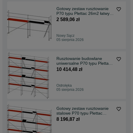
Gotowy zestaw rusztowanie
P70 typu Plettac 26m2 łatwy
montaż
2 589,06 zł
Nowy Sącz
05 sierpnia 2026
Rusztowanie budowlane
uniwersalne P70 typu Plettac
93m2
10 414,48 zł
Ostrołęka
05 sierpnia 2026
Gotowy zestaw rusztowanie
stalowe P70 typu Plettac
75m2
8 196,87 zł