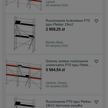
Lębork
05 sierpnia 2026
Rusztowanie budowlane P70
typu Plettac 19m2
2 959,25 zł
Bielsko-Biała
05 sierpnia 2026
Gotowy zestaw rusztowanie
uniwersalne P70 typu Plettac
47m2
5 564,54 zł
Gdańsk, Osowa
05 sierpnia 2026
Rusztowanie P70 typu Plettac
19m2 darmowa wysyłka